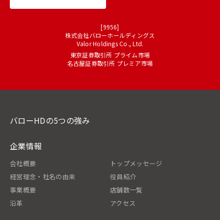
[9956]
株式会社バローホールディングス
Valor Holdings Co., Ltd.
東京証券取引所 プライム市場
名古屋証券取引所 プレミア市場
バローHDの5つの強み
企業情報
会社概要
トップメッセージ
経営理念・社名の由来
役員紹介
事業概要
店舗数一覧
沿革
アクセス