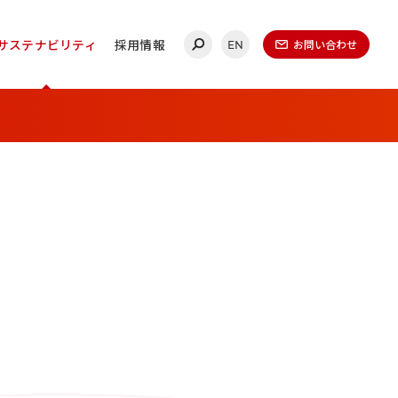
サステナビリティ
採用情報
お問い合わせ
EN
合わせ
連絡ください。
ールディングス
20-0860
（代表）
金曜日 午前9時～午後5時
（1月1日～1月3日を除く）​
無いよう、再度ご確認ください。