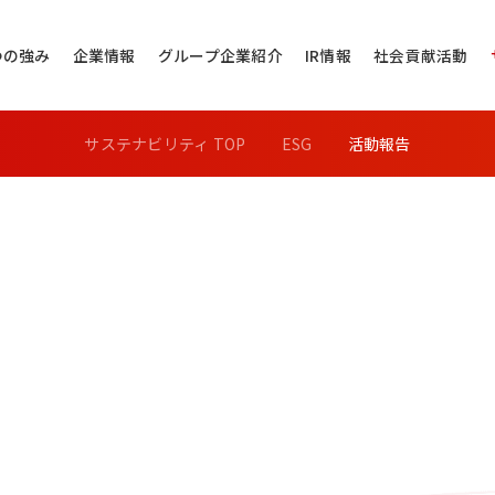
つの強み
企業情報
グループ企業紹介
IR情報
社会貢献活動
サステナビリティ TOP
ESG
活動報告
その他のお問い
問い合わせ
当社代表電話にご
株式会社バローホ
0572-
お電話受付時間：月～
電話番号は御間違えの