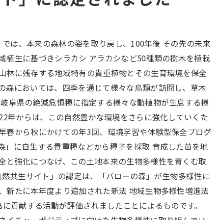
森」では、本来の森林の姿を取り戻し、100年後 その先の未来
域植生に基づきシラカシ アラカシなど50種類の樹木を植栽
山林に残存する地域特有の貴重植物とその生育環境を保全
の森においては、四季を通じて様々な鳥類が訪問し、草木
 岐阜県の絶滅危惧種に指定する様々な動植物が生息する様
022年からは、この自然豊かな環境をさらに強化していくた
早春から秋にかけての年3回、環境学習や体験型保全プログ
森」に自生する貴重種などから種子を採取 育成した苗を地
全と強化につなげ、この土地本来の生物多様性を育くむ取
「自然共生サイト」の認定は、「バローの森」が生物多様性に
、新たに本年度より追加された新法 地域生物多様性増進法
創出に貢献する活動が評価されましたことによるものです。