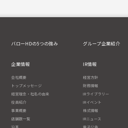
バローHDの5つの強み
グループ企業紹介
企業情報
IR情報
会社概要
経営方針
トップメッセージ
財務情報
経営理念・社名の由来
IRライブラリー
役員紹介
IRイベント
事業概要
株式情報
店舗数一覧
IRニュース
沿革
電子公告