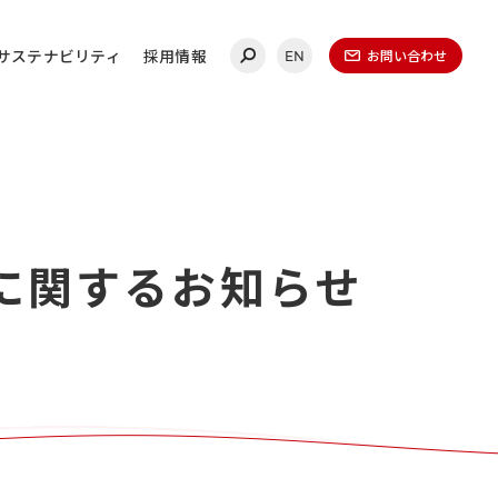
サステナビリティ
採用情報
お問い合わせ
EN
合わせ
に関するお知らせ
連絡ください。
ールディングス
20-0860
（代表）
金曜日 午前9時～午後5時
（1月1日～1月3日を除く）​
無いよう、再度ご確認ください。