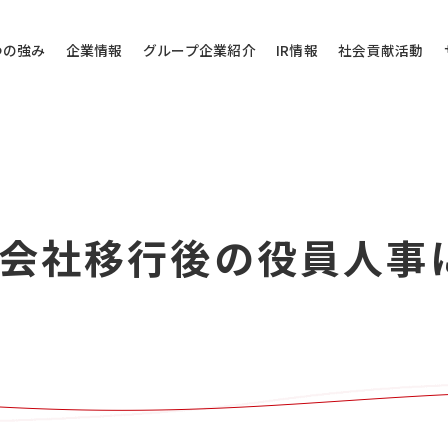
つの強み
企業情報
グループ企業紹介
IR情報
社会貢献活動
その他のお問い
会社移行後の役員人事
問い合わせ
当社代表電話にご
株式会社バローホ
0572-
お電話受付時間：月～
電話番号は御間違えの