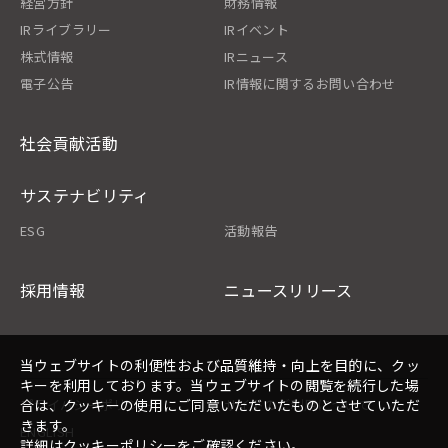
経営方針
財務情報
IRライブラリー
IRイベント
株式情報
IRニュース
電子公告
IR情報に関するお問い合わせ
社会貢献活動
サステナビリティ
ESG
活動報告
採用情報
ニュースリリース
当ウェブサイトの利便性および品質維持・向上を目的に、クッ
キーを利用しております。当ウェブサイトの閲覧を続行した場
プライバシーポリシー
サイトのご利用について
合は、クッキーの使用にご同意いただいたものとさせていただ
きます。
ENGLISH
詳細は
クッキーポリシー
をご確認ください。