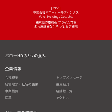
[9956]
株式会社バローホールディングス
Valor Holdings Co., Ltd.
東京証券取引所 プライム市場
名古屋証券取引所 プレミア市場
バローHDの5つの強み
企業情報
会社概要
トップメッセージ
経営理念・社名の由来
役員紹介
事業概要
店舗数一覧
沿革
アクセス