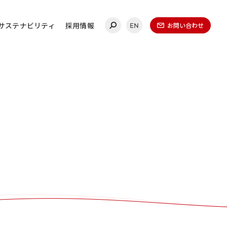
サステナビリティ
採用情報
お問い合わせ
EN
合わせ
連絡ください。
ールディングス
20-0860
（代表）
金曜日 午前9時～午後5時
（1月1日～1月3日を除く）​
無いよう、再度ご確認ください。