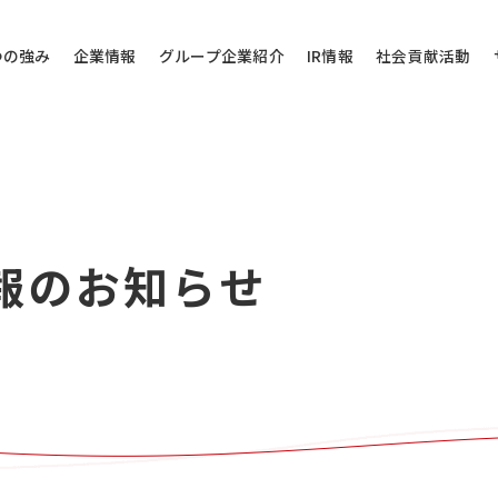
つの強み
企業情報
グループ企業紹介
IR情報
社会貢献活動
その他のお問い
報のお知らせ
問い合わせ
当社代表電話にご
株式会社バローホ
0572-
お電話受付時間：月～
電話番号は御間違えの