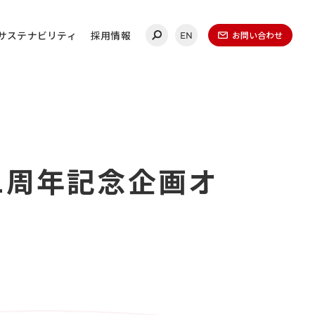
サステナビリティ
採用情報
お問い合わせ
EN
合わせ
1周年記念企画オ
連絡ください。
ールディングス
20-0860
（代表）
金曜日 午前9時～午後5時
（1月1日～1月3日を除く）​
無いよう、再度ご確認ください。