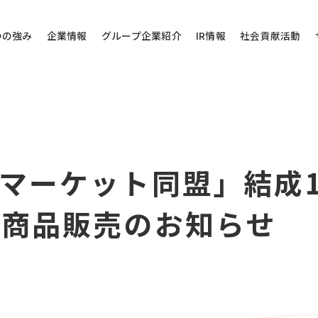
つの強み
企業情報
グループ企業紹介
IR情報
社会貢献活動
その他のお問い
マーケット同盟」結成
問い合わせ
当社代表電話にご
ン商品販売のお知らせ
株式会社バローホ
0572-
お電話受付時間：月～
電話番号は御間違えの