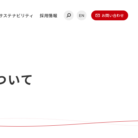
サステナビリティ
採用情報
お問い合わせ
EN
合わせ
ついて
連絡ください。
ールディングス
20-0860
（代表）
金曜日 午前9時～午後5時
（1月1日～1月3日を除く）​
無いよう、再度ご確認ください。