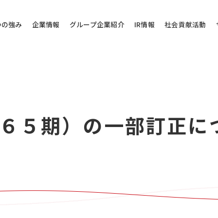
つの強み
企業情報
グループ企業紹介
IR情報
社会貢献活動
その他のお問い
６５期）の一部訂正に
問い合わせ
当社代表電話にご
株式会社バローホ
0572-
お電話受付時間：月～
電話番号は御間違えの