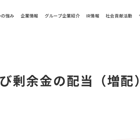
つの強み
企業情報
グループ企業紹介
IR情報
社会貢献活動
その他のお問い
び剰余金の配当（増配
問い合わせ
当社代表電話にご
株式会社バローホ
0572-
お電話受付時間：月～
電話番号は御間違えの