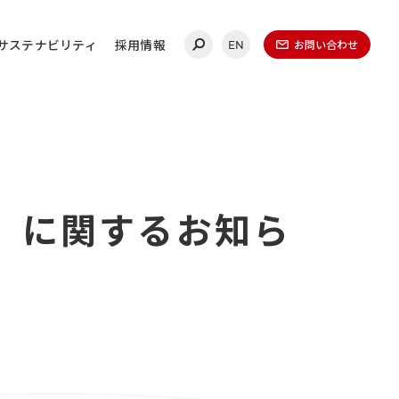
サステナビリティ
採用情報
お問い合わせ
EN
合わせ
）に関するお知ら
連絡ください。
ールディングス
20-0860
（代表）
金曜日 午前9時～午後5時
（1月1日～1月3日を除く）​
無いよう、再度ご確認ください。