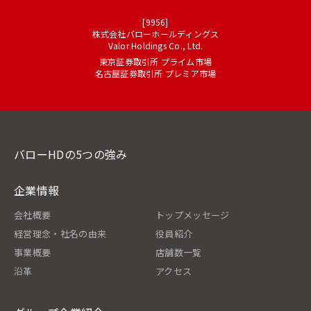
[9956]
株式会社バローホールディングス
Valor Holdings Co., Ltd.
東京証券取引所 プライム市場
名古屋証券取引所 プレミア市場
バローHDの5つの強み
企業情報
会社概要
トップメッセージ
経営理念・社名の由来
役員紹介
事業概要
店舗数一覧
沿革
アクセス