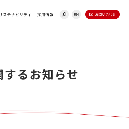
サステナビリティ
採用情報
お問い合わせ
EN
合わせ
関するお知らせ
連絡ください。
ールディングス
20-0860
（代表）
金曜日 午前9時～午後5時
（1月1日～1月3日を除く）​
無いよう、再度ご確認ください。