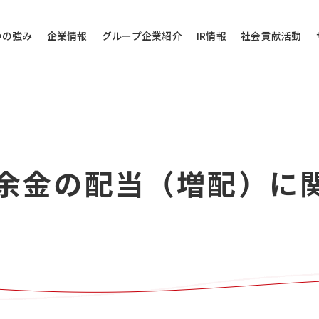
つの強み
企業情報
グループ企業紹介
IR情報
社会貢献活動
その他のお問い
 剰余金の配当（増配）に
問い合わせ
当社代表電話にご
株式会社バローホ
0572-
お電話受付時間：月～
電話番号は御間違えの