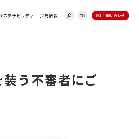
サステナビリティ
採用情報
お問い合わせ
EN
合わせ
を装う不審者にご
連絡ください。
ールディングス
20-0860
（代表）
金曜日 午前9時～午後5時
（1月1日～1月3日を除く）​
無いよう、再度ご確認ください。