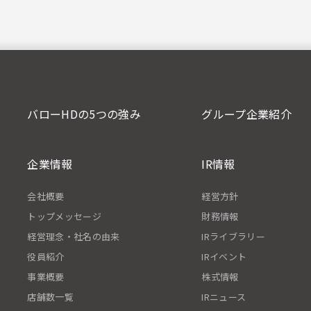
バローHDの5つの強み
グループ企業紹介
企業情報
IR情報
会社概要
経営方針
トップメッセージ
財務情報
経営理念・社名の由来
IRライブラリー
役員紹介
IRイベント
事業概要
株式情報
店舗数一覧
IRニュース