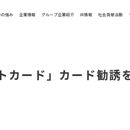
つの強み
企業情報
グループ企業紹介
IR情報
社会貢献活動
その他のお問い
ジットカード」カード勧誘
問い合わせ
当社代表電話にご
株式会社バローホ
0572-
お電話受付時間：月～
電話番号は御間違えの