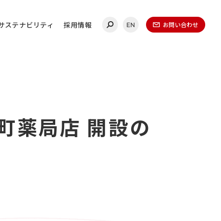
サステナビリティ
採用情報
お問い合わせ
EN
合わせ
央町薬局店 開設の
連絡ください。
ールディングス
20-0860
（代表）
金曜日 午前9時～午後5時
（1月1日～1月3日を除く）​
無いよう、再度ご確認ください。