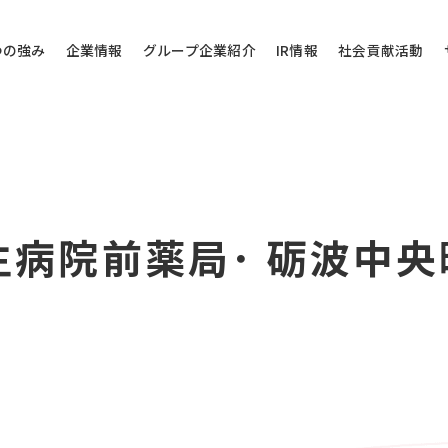
つの強み
企業情報
グループ企業紹介
IR情報
社会貢献活動
その他のお問い
厚生病院前薬局･ 砺波中
問い合わせ
当社代表電話にご
株式会社バローホ
0572-
お電話受付時間：月～
電話番号は御間違えの