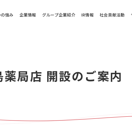
つの強み
企業情報
グループ企業紹介
IR情報
社会貢献活動
その他のお問い
部島薬局店 開設のご案内
問い合わせ
当社代表電話にご
株式会社バローホ
0572-
お電話受付時間：月～
電話番号は御間違えの