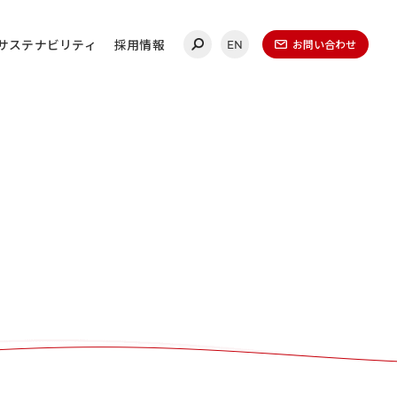
サステナビリティ
採用情報
お問い合わせ
EN
合わせ
連絡ください。
ールディングス
20-0860
（代表）
金曜日 午前9時～午後5時
（1月1日～1月3日を除く）​
無いよう、再度ご確認ください。