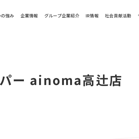
つの強み
企業情報
グループ企業紹介
IR情報
社会貢献活動
その他のお問い
ー ainoma高辻店
問い合わせ
当社代表電話にご
株式会社バローホ
0572-
お電話受付時間：月～
電話番号は御間違えの