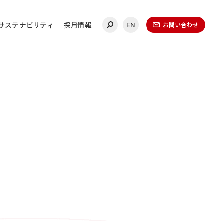
サステナビリティ
採用情報
お問い合わせ
EN
合わせ
連絡ください。
ールディングス
20-0860
（代表）
金曜日 午前9時～午後5時
（1月1日～1月3日を除く）​
無いよう、再度ご確認ください。