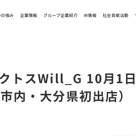
つの強み
企業情報
グループ企業紹介
IR情報
社会貢献活動
その他のお問い
トスWill_G 10月
問い合わせ
当社代表電話にご
阪市内・大分県初出店）
株式会社バローホ
0572-
お電話受付時間：月～
電話番号は御間違えの