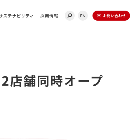
サステナビリティ
採用情報
お問い合わせ
EN
合わせ
1日2店舗同時オープ
連絡ください。
ールディングス
20-0860
（代表）
金曜日 午前9時～午後5時
（1月1日～1月3日を除く）​
無いよう、再度ご確認ください。