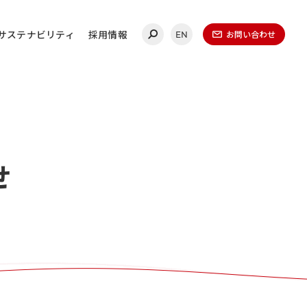
サステナビリティ
採用情報
お問い合わせ
EN
合わせ
せ
連絡ください。
ールディングス
20-0860
（代表）
金曜日 午前9時～午後5時
（1月1日～1月3日を除く）​
無いよう、再度ご確認ください。