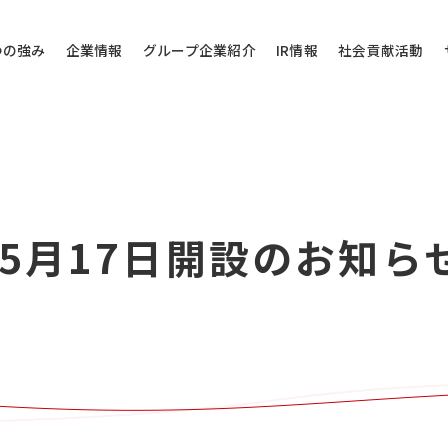
つの強み
企業情報
グループ企業紹介
IR情報
社会貢献活動
その他のお問い
5月17日開設のお知ら
問い合わせ
当社代表電話にご
株式会社バローホ
0572-
お電話受付時間：月～
電話番号は御間違えの