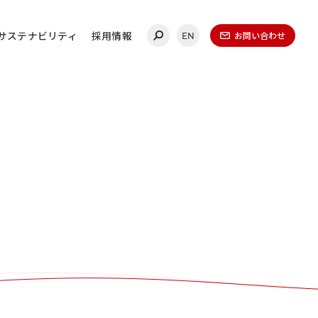
サステナビリティ
採用情報
お問い合わせ
EN
合わせ
連絡ください。
ールディングス
20-0860
（代表）
金曜日 午前9時～午後5時
（1月1日～1月3日を除く）​
無いよう、再度ご確認ください。