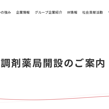
つの強み
企業情報
グループ企業紹介
IR情報
社会貢献活動
その他のお問い
しま調剤薬局開設のご案内
問い合わせ
当社代表電話にご
株式会社バローホ
0572-
お電話受付時間：月～
電話番号は御間違えの