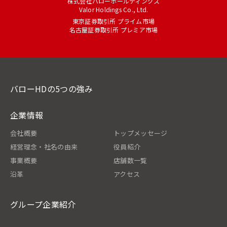
株式会社バローホールディングス
Valor Holdings Co., Ltd.
東京証券取引所 プライム市場
名古屋証券取引所 プレミア市場
バローHDの5つの強み
企業情報
会社概要
トップメッセージ
経営理念・社名の由来
役員紹介
事業概要
店舗数一覧
沿革
アクセス
グループ企業紹介