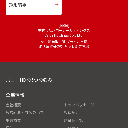
採用情報
[9956]
株式会社バローホールディングス
Valor Holdings Co., Ltd.
東京証券取引所 プライム市場
名古屋証券取引所 プレミア市場
バローHDの5つの強み
企業情報
会社概要
トップメッセージ
経営理念・社名の由来
役員紹介
事業概要
店舗数一覧
沿革
アクセス